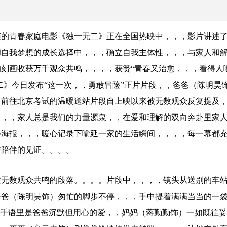
、、蒋勤勤出演的青春家庭电影《独一无二》正在全国热映中，，，影片
的成长选择中，，，确立自我主体性，，，与家人
画收获万千观众共鸣，，，，获赞“青春又治愈，，，看
电影《独一无二》今日发布“这一次，，勇敢冒险”正片片段，，爸爸（陈
京考试的温暖送站片段自上映以来被无数观众反复提及，，
，，，家人总是我们的力量源泉，，在爱和理解的双向奔赴里
报，，，暖心记录下喻延一家的生活瞬间，，，，每一
见证。。。。
的段落。。。。片段中，，，，镜头从送别的
，，爸爸（陈明昊饰）匆忙的脚步不停，，，手中提着满满当当的
橘子好吃”的手语里是爸爸沉默但用心的爱，，妈妈（蒋勤勤饰）一如既