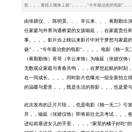
愈，，，看得人嘴角上扬”，，，，“今年最治愈的电影”……
由张婧仪、、陈明昊、、、辛云来、
任家庭与外界沟通桥梁的女孩喻延，，在家庭责任和自我梦想
事。。。。影片自上映以来影片中对于梦想与家庭的刻
扬”，，“今年最治愈的电影”。。。。
（蒋勤勤饰）哥哥（辛云来饰）为喻延（张婧仪饰）前往北
无数观众家庭与青春共鸣，，，在梦想起航的时刻
在一同成长。。。。同时影片也曝光一组全新拍立得海
的温暖与爱意，，，既是生活的剪影，，，也是爱与陪伴的
此次发布的正片片段，，也是电影《独一无二》引发无数观众共鸣
开，，喻延（张婧仪饰）即将前往北京考试，
进站前塞进女儿的手里，，，，“家里的