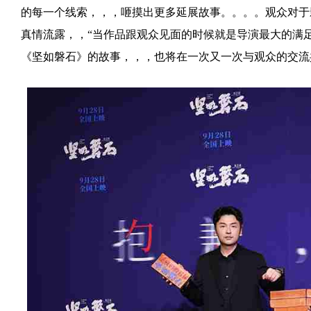
的每一个线索，，，咂摸出更多延展故事。。。
真情流露，，“当作品跟观众见面的时候就是导演最大的满足，
《坚如磐石》的故事，，，也将在一次又一次与观众的交流共鸣中变得更为完