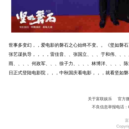
世事多变幻，，爱电影的磐石之心始终不变。。《坚如磐石》
张艺谋执导，，，，雷佳音、、张国立、、、于和伟、、、周冬雨
雨、、、、何政军、、、徐子力、、、、林博洋、、
日正式登陆电影院，，，中秋国庆看电影，，，就看坚如磐石
关于富联娱乐
官方
不良信息举报电话：01
富
Copy