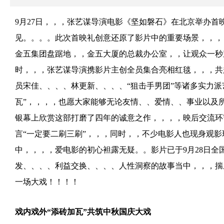
9月27日，，，张艺谋导演电影《坚如磐石》在北京举办首映礼
见。。。。此次首映礼创意还原了影片中的重要场景
金五集团盘踞地，，金五大厦的总裁办公室，，让观众一秒穿越拍摄现场
时，，，张艺谋导演携影片主创全员集合亮相红毯，，，共赴
员宋佳、、、、林更新、、、、“狙击手男团
瓦”，，，，也愿大家能够无论友情、、爱情、
银幕上欣赏这部打磨了四年的诚意之作，，，，映后交流环节
言“一定要二刷三刷”，，，同时，，不少电影人也现身观影
中，，，，爱电影的初心袒露无疑。。影片已于9月28
发、、、、利益交换、、、、人性洞察的故事当中，，
一场大戏！！！！
戏内戏外“添砖加瓦”共筑中秋国庆大戏