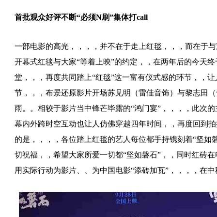
首批观众好评不断“必须N刷”集体打call
一部电影的高光，，，，并不在于走上红毯，，，而在
开幕式红毯与大家“等着上映”的约定，，在两年后的今天终于实现
堂，，，再度共同踏上“红毯”这一富有仪式感的环节，，让人感
节，，，布景还原影片开场苏见明（雷佳音饰）与黎志田
雨。。相较于影片当中锋芒毕露的“鸿门宴”，，，，此次
幕内外跨时空互动也让人仿佛穿越四年时间，，再度回到拍摄的日日
的是，，，，各位踏上红毯的艺人每位都手持镌刻着“坚
切祝福，，希望大家所爱一切都“坚如磐石”，，同时红砖
用实际行动为影片、、为中国电影“添砖加瓦”，，，