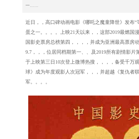
一……
近日，，高口碑动画电影《哪吒之魔童降世》发布“等
蛋之一。。。。上映21天以来，，这
国影史票房总榜第四，，，，并成为亚洲最高票房动画电影；目前
9.7，，，位居同档期第一、、及2019所有剧
于上映第三日10次登上微博热搜，，，，备受千万观众热
球》成为年度观影人次冠军，，，并超越《复仇者联
军。。。。