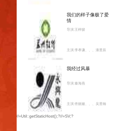
我们的样子像极了爱
上映日期:2020-12-04
情
导演:王梓骏
主演:李孝谦、、、漆昱辰
我经过风暴
上映日期:2022-08-04
导演:秦海燕
主演:佟丽娅、、、吴昱翰
//=Util::getStaticHost();?//=SV;?
上映日期:2023-08-17