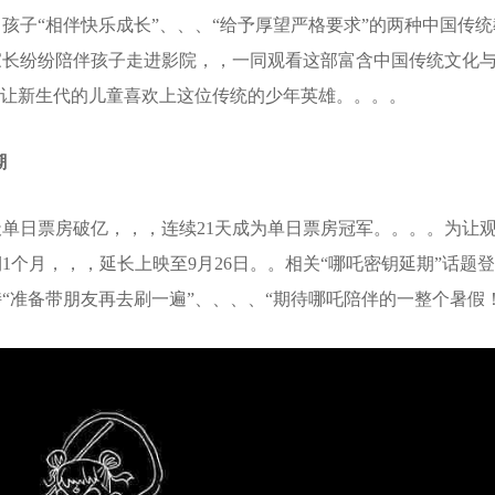
于各自孩子“相伴快乐成长”、、、“给予厚望严格要求”的两种中国
。许多家长纷纷陪伴孩子走进影院，，一同观看这部富含中国传统文
，让新生代的儿童喜欢上这位传统的少年英雄。。。。
潮
单日票房破亿，，，连续21天成为单日票房冠军。。。。
，，，延长上映至9月26日。。相关“哪吒密钥延期”话
带朋友再去刷一遍”、、、、“期待哪吒陪伴的一整个暑假！！