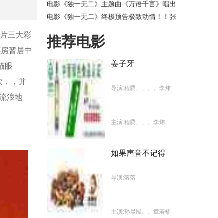
电影《独一无二》主题曲《万语千言》唱出
青春旋律 全新海报刻画爱的多重面向甜蜜满
电影《独一无二》终极预告极致动情！！张
分
婧仪家庭梦想互相拉扯陈明昊辛云来蒋勤勤
用爱托举
现正片三大彩
推荐电影
8亿票房暂居中
姜子牙
、猫眼
，，并
导演:程腾、、、、李炜
越《流浪地
主演:程腾、、、李炜
如果声音不记得
上映日期:2020-10-01
导演:落落
主演:孙晨竣、、章若楠