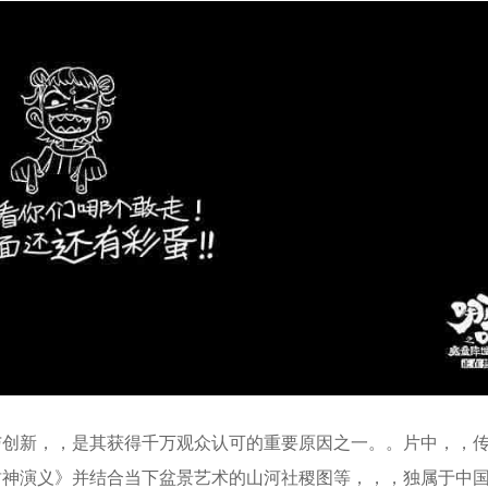
，是其获得千万观众认可的重要原因之一。。片中，
神演义》并结合当下盆景艺术的山河社稷图等，，，独属于