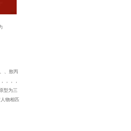
力
、敖丙
，，
界兽原型为三
了与人物相匹