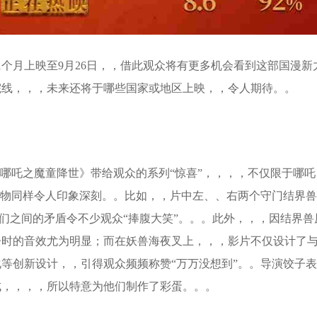
期1个月上映至9月26日，，借此观众将有更多机会看到这部国漫新
北美院线，，，未来还将于哪些国家或地区上映，，令人期待。。
之魔童降世》带给观众的系列“惊喜”，，，，不仅限于哪吒、
物同样令人印象深刻。。比如，，片中左、、右两个守门结界兽，，
间的矛盾令不少观众“捧腹大笑”。。。此外，，，因结
，其抠鼻子时的音效尤为明显；而在妖兽海夜叉上，，，影片不仅设计
泡石化等创新设计，，引得观众频频称赞“万万没想到”。。导演饺子表
，，，所以特意为他们制作了彩蛋。。。