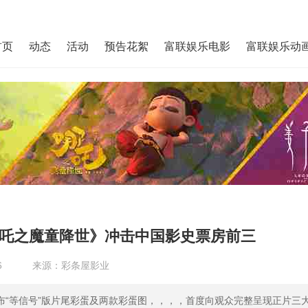
首页
动态
活动
预告花絮
富联娱乐电影
富联娱乐动
！《哪吒之魔童降世》冲击中国影史票房前三
6
来源：彩条屋影业
发布“等信号”版片尾彩蛋及两款彩蛋图，，，，首度向观众完整呈现正片