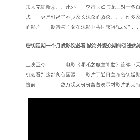
却又充满新意。。此外，，李靖夫妇与龙王对
式，，更是引起了不少家长观众的热议。。
的影片，，期待与子女在观影中共同获得“成长”，
密钥延期一个月成影院必看 掀海外观众期待引进热
上映至今，，，，电影《哪吒之魔童降世》连续17天
机会看到这部良心国漫，，影片于近日宣布密钥延期1个月
搜前十，，，，数万观众纷纷留言表示对影片的支持“准备