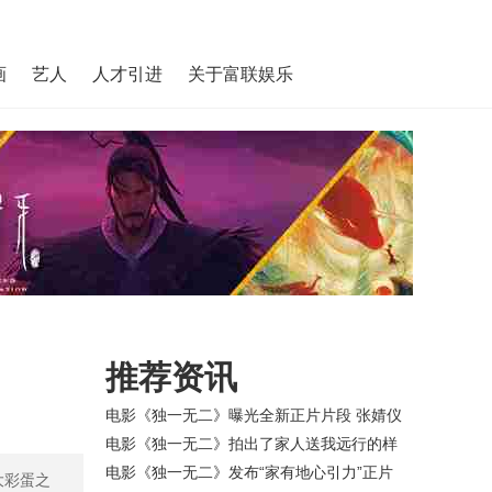
画
艺人
人才引进
关于富联娱乐
推荐资讯
电影《独一无二》曝光全新正片片段 张婧仪
成辛云来恋爱军师聋人哥哥学发声超纯
电影《独一无二》拍出了家人送我远行的样
爱！！
子！！众主创为高考学子暖心祝福
电影《独一无二》发布“家有地心引力”正片
三大彩蛋之
片段 张婧仪陈昊森探讨梦想与成长抉择