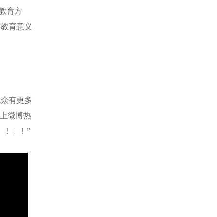
传统教育方
化与教育意义
为让观众有更多
题登上微博热
！！”