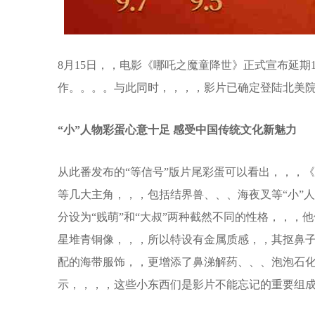
8月15日，，电影《哪吒之魔童降世》正式宣布延
作。。。。与此同时，，，，影片已确定登陆
“小”人物彩蛋心意十足 感受中国传统文化新魅力
从此番发布的“等信号”版片尾彩蛋可以看出，，，《哪吒
等几大主角，，，包括结界兽、、、海夜叉等“小”人
分设为“贱萌”和“大叔”两种截然不同的性格，，，他们之
星堆青铜像，，，所以特设有金属质感，
配的海带服饰，，更增添了鼻涕解药、、、泡
示，，，，这些小东西们是影片不能忘记的重要组成，