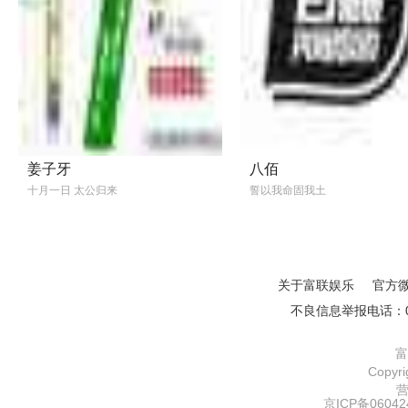
姜子牙
八佰
十月一日 太公归来
誓以我命固我土
关于富联娱乐
官方
不良信息举报电话：01
富
Copy
京ICP备06042